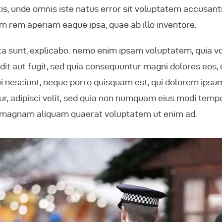
tis, unde omnis iste natus error sit voluptatem accusa
m rem aperiam eaque ipsa, quae ab illo inventore.
ta sunt, explicabo. nemo enim ipsam voluptatem, quia vo
dit aut fugit, sed quia consequuntur magni dolores eos, 
 nesciunt, neque porro quisquam est, qui dolorem ipsum, 
r, adipisci velit, sed quia non numquam eius modi tempo
e magnam aliquam quaerat voluptatem ut enim ad.