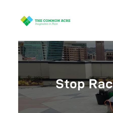
A
P
Stop Rac
E
C