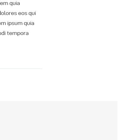
tem quia
dolores eos qui
rem ipsum quia
modi tempora