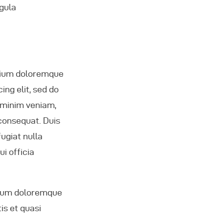
igula
ntium doloremque
ng elit, sed do
 minim veniam,
 consequat. Duis
fugiat nulla
i officia
ntium doloremque
is et quasi