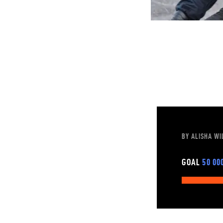
BY ALISHA WI
GOAL
50 00