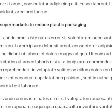
 sit amet, consectetur adipiscing elit. Fusce laoreet, l
idunt, arcu orci laoreet.
 supermarkets to reduce plastic packaging.
tis, unde omnis iste natus error sit voluptatem accusa
m rem. Lorem ipsum dolor sit amet, consectetur adipisici
ncididunt ut labore et dolore magna aliqua. Ut enim ad
rcitation ullamco laboris nisi ut aliquip ex ea commodo
in reprehenderit in voluptate velit esse cillum dolore eu 
ur sint occaecat cupidatat non proident, sunt in culpa qu
anim id est laborum.
tis unde omnis iste natus error sit voluptatem accusa
m rem aperiam, eaque ipsa quae ab illo inventore veritat