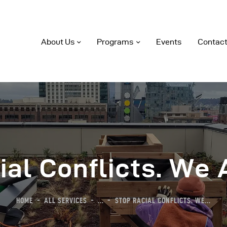
About Us
Programs
Events
Contact
bout Us
rograms
ial Conflicts. We 
vents
HOME
ALL SERVICES
...
STOP RACIAL CONFLICTS. WE...
ontact Us