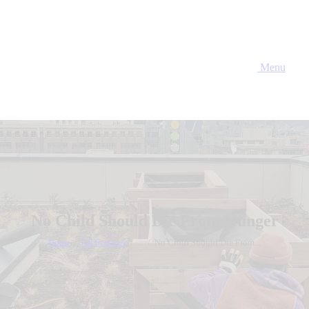
Menu
No Child Should Die From Hunger
Home
All Services
...
No Child Should Die From...